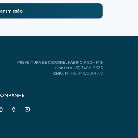
transmissão
PREFEITURA DE CORONEL FABRICIANO - MG
Contato:
(31) 3406-7335
CNPJ:
19.875.046/0001-82
COMPANHE