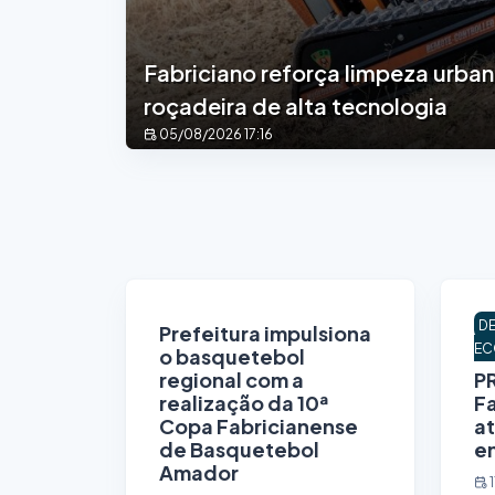
Fabriciano reforça limpeza urba
roçadeira de alta tecnologia
05/08/2026 17:16
D
Prefeitura impulsiona
EC
o basquetebol
regional com a
P
realização da 10ª
Fa
Copa Fabricianense
a
de Basquetebol
e
Amador
1