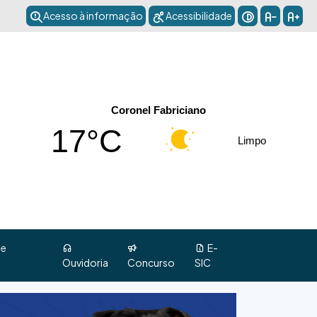
Acesso à informação
Acessibilidade
Coronel Fabriciano
17°C
Limpo
 e
E-
Ouvidoria
Concurso
SIC