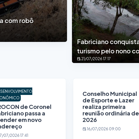
na com robô
Fabriciano conquist
turismo pelo nono c
21/07/2026 17:17
ESENVOLVIMENTO
Conselho Municipal
ONÔMICO
de Esporte e Lazer
ROCON de Coronel
realiza primeira
briciano passa a
reunião ordinária de
tender em novo
2026
ndereço
16/07/2026 09:00
7/07/2026 17:41