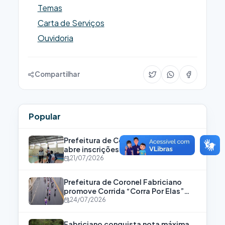
Temas
Carta de Serviços
Ouvidoria
Compartilhar
Popular
Prefeitura de Coronel Fabriciano
abre inscrições para o Programa
Bolsa Atleta
21/07/2026
Prefeitura de Coronel Fabriciano
promove Corrida “Corra Por Elas”
para fortalecer a luta contra a
24/07/2026
violência às mulheres
Fabriciano conquista nota máxima