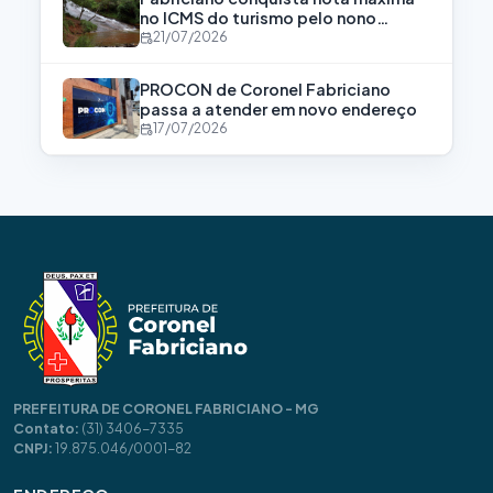
no ICMS do turismo pelo nono
consecutivo
21/07/2026
PROCON de Coronel Fabriciano
passa a atender em novo endereço
17/07/2026
PREFEITURA DE CORONEL FABRICIANO - MG
Contato:
(31) 3406-7335
CNPJ:
19.875.046/0001-82