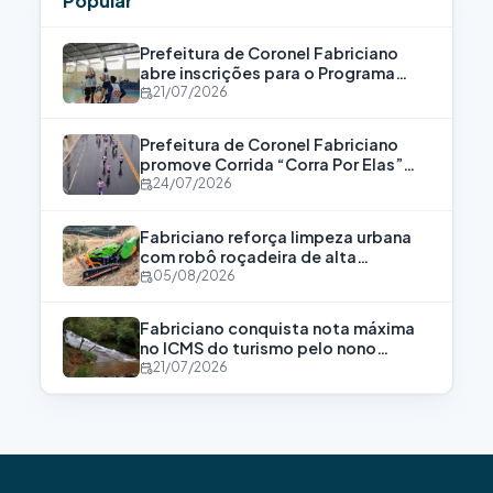
Popular
Prefeitura de Coronel Fabriciano
abre inscrições para o Programa
Bolsa Atleta
21/07/2026
Prefeitura de Coronel Fabriciano
promove Corrida “Corra Por Elas”
para fortalecer a luta contra a
24/07/2026
violência às mulheres
Fabriciano reforça limpeza urbana
com robô roçadeira de alta
tecnologia
05/08/2026
Fabriciano conquista nota máxima
no ICMS do turismo pelo nono
consecutivo
21/07/2026