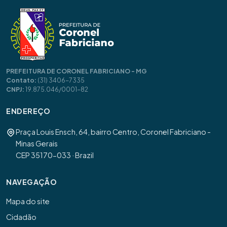
PREFEITURA DE CORONEL FABRICIANO - MG
Contato:
(31) 3406-7335
CNPJ:
19.875.046/0001-82
ENDEREÇO
Praça Louis Ensch, 64, bairro Centro, Coronel Fabriciano -
Minas Gerais
CEP 35170-033 · Brazil
NAVEGAÇÃO
Mapa do site
Cidadão