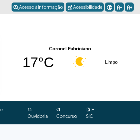
Acesso à informação
Acessibilidade
Coronel Fabriciano
17°C
Limpo
 e
E-
Ouvidoria
Concurso
SIC