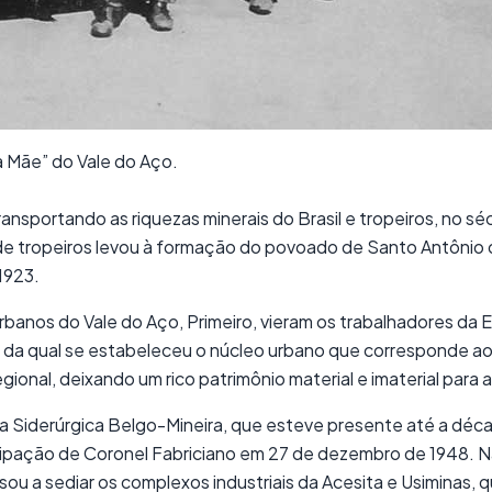
a Mãe” do Vale do Aço.
ansportando as riquezas minerais do Brasil e tropeiros, no s
o de tropeiros levou à formação do povoado de Santo Antônio 
 1923.
banos do Vale do Aço, Primeiro, vieram os trabalhadores da Es
r da qual se estabeleceu o núcleo urbano que corresponde ao
gional, deixando um rico patrimônio material e imaterial para 
a Siderúrgica Belgo-Mineira, que esteve presente até a déc
ipação de Coronel Fabriciano em 27 de dezembro de 1948. N
ou a sediar os complexos industriais da Acesita e Usiminas, q