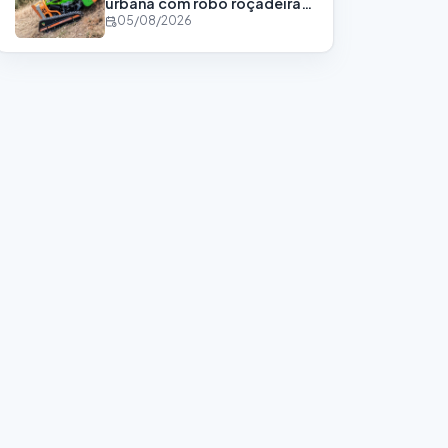
urbana com robô roçadeira
de alta tecnologia
05/08/2026