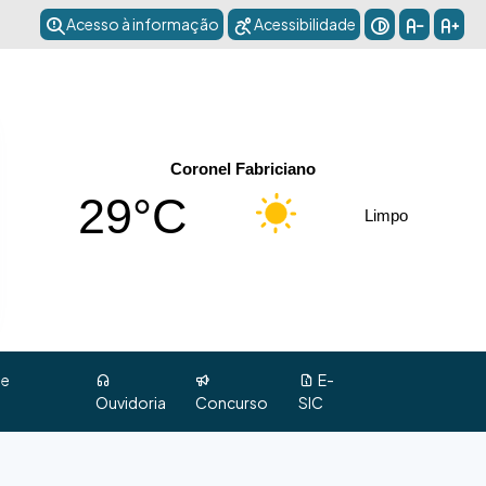
Acesso à informação
Acessibilidade
Coronel Fabriciano
29°C
Limpo
 e
E-
Ouvidoria
Concurso
SIC