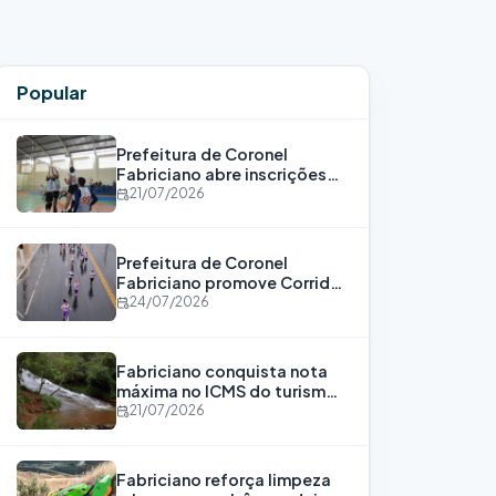
Popular
Prefeitura de Coronel
Fabriciano abre inscrições
para o Programa Bolsa
21/07/2026
Atleta
Prefeitura de Coronel
Fabriciano promove Corrida
“Corra Por Elas” para
24/07/2026
fortalecer a luta contra a
violência às mulheres
Fabriciano conquista nota
máxima no ICMS do turismo
pelo nono consecutivo
21/07/2026
Fabriciano reforça limpeza