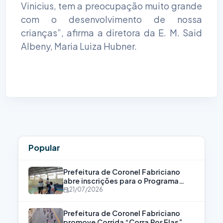
Vinicius, tem a preocupação muito grande
com o desenvolvimento de nossa
crianças”, afirma a diretora da E. M. Said
Albeny, Maria Luiza Hubner.
Popular
Prefeitura de Coronel Fabriciano
abre inscrições para o Programa
Bolsa Atleta
21/07/2026
Prefeitura de Coronel Fabriciano
promove Corrida “Corra Por Elas”