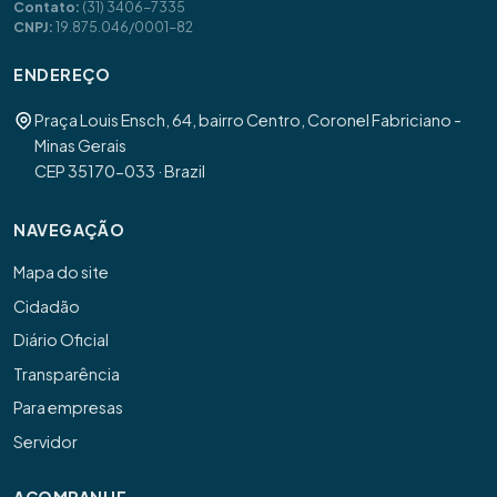
Contato:
(31) 3406-7335
CNPJ:
19.875.046/0001-82
ENDEREÇO
Praça Louis Ensch, 64, bairro Centro, Coronel Fabriciano -
Minas Gerais
CEP 35170-033 · Brazil
NAVEGAÇÃO
Mapa do site
Cidadão
Diário Oficial
Transparência
Para empresas
Servidor
ACOMPANHE