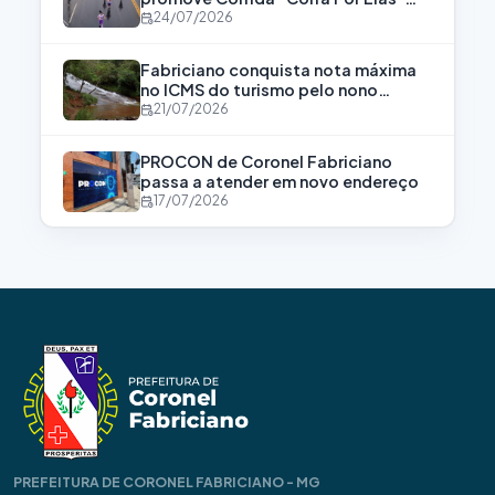
para fortalecer a luta contra a
24/07/2026
violência às mulheres
Fabriciano conquista nota máxima
no ICMS do turismo pelo nono
consecutivo
21/07/2026
PROCON de Coronel Fabriciano
passa a atender em novo endereço
17/07/2026
PREFEITURA DE CORONEL FABRICIANO - MG