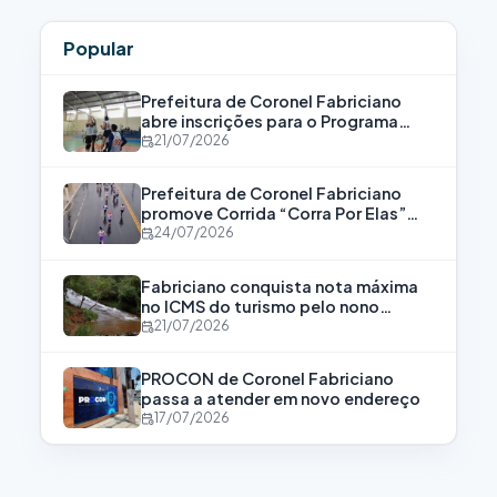
Popular
Prefeitura de Coronel Fabriciano
abre inscrições para o Programa
Bolsa Atleta
21/07/2026
Prefeitura de Coronel Fabriciano
promove Corrida “Corra Por Elas”
para fortalecer a luta contra a
24/07/2026
violência às mulheres
Fabriciano conquista nota máxima
no ICMS do turismo pelo nono
consecutivo
21/07/2026
PROCON de Coronel Fabriciano
passa a atender em novo endereço
17/07/2026