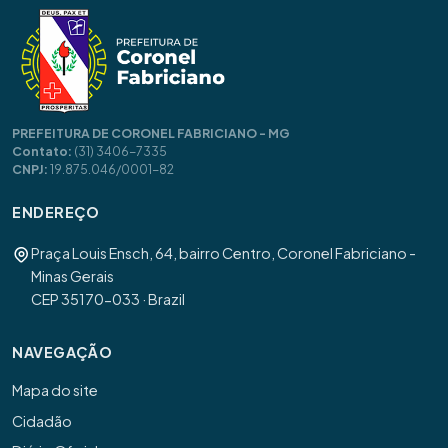
PREFEITURA DE CORONEL FABRICIANO - MG
Contato:
(31) 3406-7335
CNPJ:
19.875.046/0001-82
ENDEREÇO
Praça Louis Ensch, 64, bairro Centro, Coronel Fabriciano -
Minas Gerais
CEP 35170-033 · Brazil
NAVEGAÇÃO
Mapa do site
Cidadão