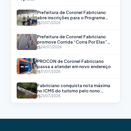
Prefeitura de Coronel Fabriciano
abre inscrições para o Programa
Bolsa Atleta
21/07/2026
Prefeitura de Coronel Fabriciano
promove Corrida “Corra Por Elas”
para fortalecer a luta contra a
24/07/2026
violência às mulheres
PROCON de Coronel Fabriciano
passa a atender em novo endereço
17/07/2026
Fabriciano conquista nota máxima
no ICMS do turismo pelo nono
consecutivo
21/07/2026