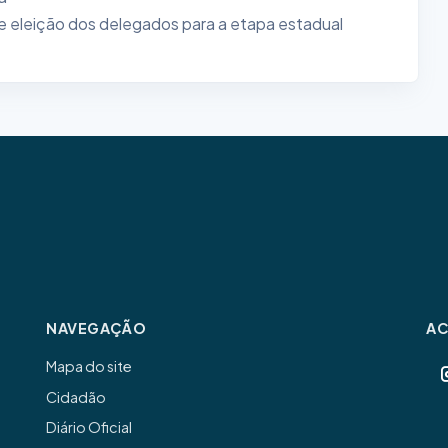
o e eleição dos delegados para a etapa estadual
NAVEGAÇÃO
A
Mapa do site
Cidadão
Diário Oficial