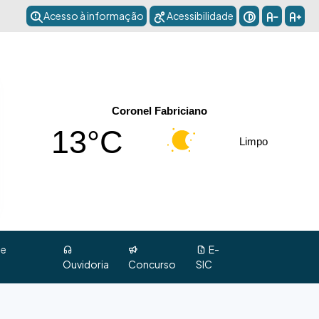
Acesso à informação
Acessibilidade
Coronel Fabriciano
13°C
Limpo
 e
E-
Ouvidoria
Concurso
SIC