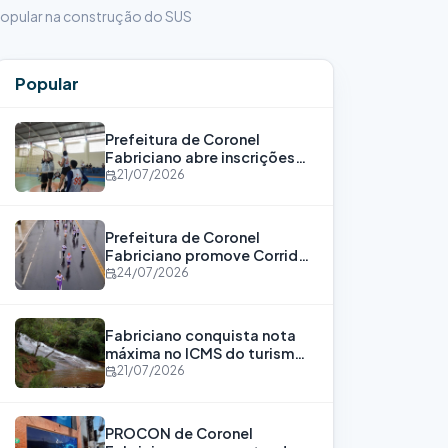
 popular na construção do SUS
Popular
Prefeitura de Coronel
Fabriciano abre inscrições
para o Programa Bolsa
21/07/2026
Atleta
Prefeitura de Coronel
Fabriciano promove Corrida
“Corra Por Elas” para
24/07/2026
fortalecer a luta contra a
violência às mulheres
Fabriciano conquista nota
máxima no ICMS do turismo
pelo nono consecutivo
21/07/2026
PROCON de Coronel