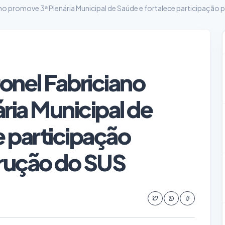
ano promove 3ª Plenária Municipal de Saúde e fortalece participação
onel Fabriciano
ria Municipal de
e participação
trução do SUS