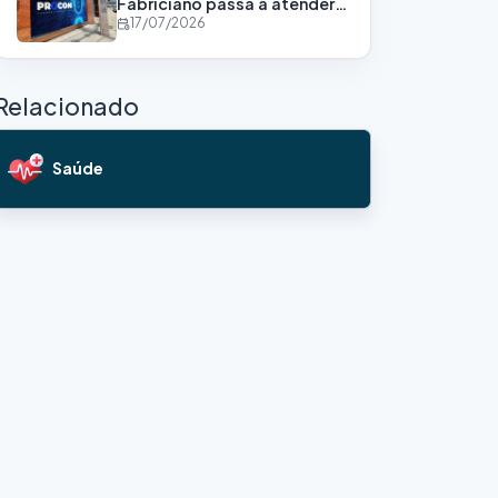
Fabriciano passa a atender
em novo endereço
17/07/2026
Relacionado
Saúde