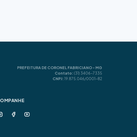
PREFEITURA DE CORONEL FABRICIANO - MG
Contato:
(31) 3406-7335
CNPJ:
19.875.046/0001-82
COMPANHE