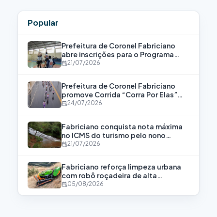
Popular
Prefeitura de Coronel Fabriciano
abre inscrições para o Programa
Bolsa Atleta
21/07/2026
Prefeitura de Coronel Fabriciano
promove Corrida “Corra Por Elas”
para fortalecer a luta contra a
24/07/2026
violência às mulheres
Fabriciano conquista nota máxima
no ICMS do turismo pelo nono
consecutivo
21/07/2026
Fabriciano reforça limpeza urbana
com robô roçadeira de alta
tecnologia
05/08/2026