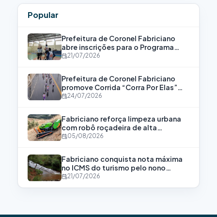
Popular
Prefeitura de Coronel Fabriciano
abre inscrições para o Programa
Bolsa Atleta
21/07/2026
Prefeitura de Coronel Fabriciano
promove Corrida “Corra Por Elas”
para fortalecer a luta contra a
24/07/2026
violência às mulheres
Fabriciano reforça limpeza urbana
com robô roçadeira de alta
tecnologia
05/08/2026
Fabriciano conquista nota máxima
no ICMS do turismo pelo nono
consecutivo
21/07/2026