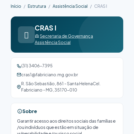
Início
Estrutura
Assistência Social
CRAS I
CRAS I
Secretaria de Governança
Assistência Social
(31) 3406-7395
cras1@fabriciano.mg.gov.br
R. São Sebastião, 861 - Santa HelenaCel.
Fabriciano - MG, 35170-010
Sobre
Garantir acesso aos direitos sociais das famílias e
/ou indivíduos que estão em situação de
vulnerabilidade e/ou risco social.