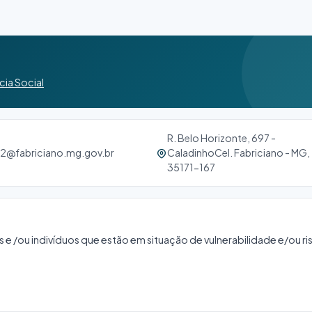
cia Social
R. Belo Horizonte, 697 -
s2@fabriciano.mg.gov.br
CaladinhoCel. Fabriciano - MG,
35171-167
as e /ou indivíduos que estão em situação de vulnerabilidade e/ou r