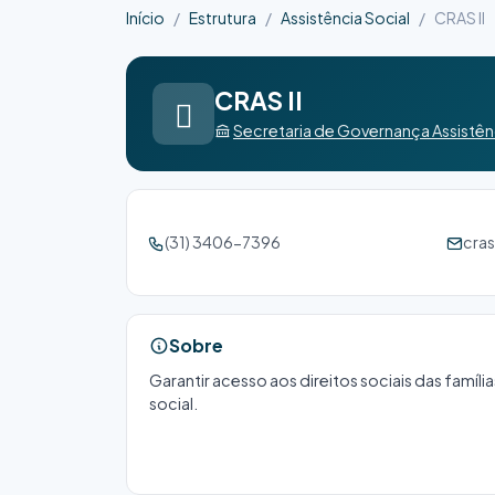
Início
Estrutura
Assistência Social
CRAS II
CRAS II
Secretaria de Governança Assistên
(31) 3406-7396
cra
Sobre
Garantir acesso aos direitos sociais das famíli
social.