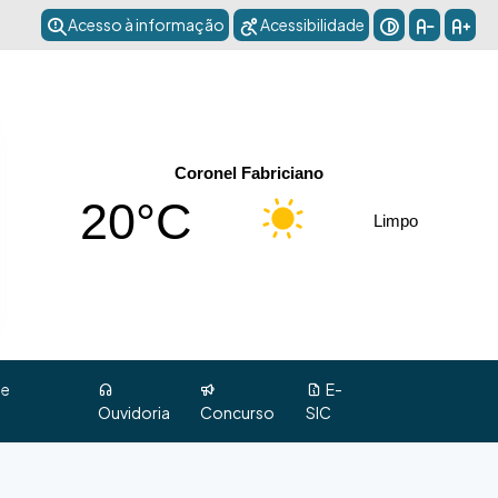
Acesso à informação
Acessibilidade
Coronel Fabriciano
20°C
Limpo
 e
E-
Ouvidoria
Concurso
SIC