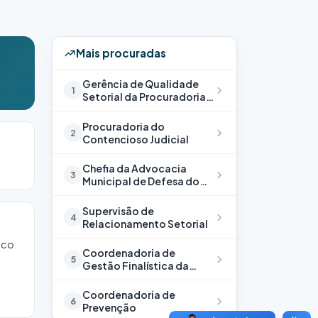
Mais procuradas
Gerência de Qualidade
1
Setorial da Procuradoria
Geral do Município
Procuradoria do
2
Contencioso Judicial
Chefia da Advocacia
3
Municipal de Defesa do
Cidadão
Supervisão de
4
Relacionamento Setorial
isco
Coordenadoria de
5
Gestão Finalística da
Procuradoria Geral do
Município
Coordenadoria de
6
Prevenção