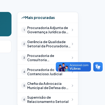
Mais procuradas
Procuradoria Adjunta de
1
Governança Jurídica da
Procuradoria Geral do
Município
Gerência de Qualidade
2
Setorial da Procuradoria
Geral do Município
Procuradoria de
3
Consultoria
Administrativa
Procuradoria do
4
Contencioso Judicial
Chefia da Advocacia
5
Municipal de Defesa do
Cidadão
Supervisão de
6
Relacionamento Setorial