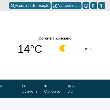
Acesso à informação
Acessibilidade
Coronel Fabriciano
14°C
Limpo
 e
E-
Ouvidoria
Concurso
SIC