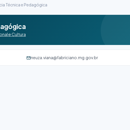
ia Técnica e Pedagógica
dagógica
nal e Cultura
neuza.viana@fabriciano.mg.gov.br