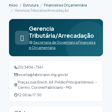
Início
Estrutura
Financeira e Orçamentária
Gerencia Tributária/Arrecadação
Gerencia
Tributária/Arrecadação
Secretaria de Governança Financeira
e Orçamentária
(31) 3406-7561
receita@fabriciano.mg.gov.br
Praça Louis Ensch, 64, Prédio Principal (térreo), –
Centro, Coronel Fabriciano - MG
12:00 às 17:30