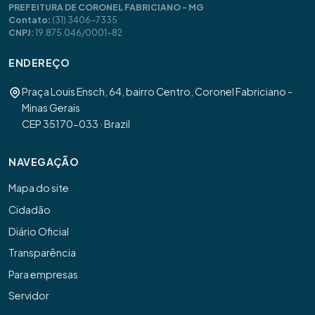
PREFEITURA DE CORONEL FABRICIANO - MG
Contato:
(31) 3406-7335
CNPJ:
19.875.046/0001-82
ENDEREÇO
Praça Louis Ensch, 64, bairro Centro, Coronel Fabriciano -
Minas Gerais
CEP 35170-033 · Brazil
NAVEGAÇÃO
Mapa do site
Cidadão
Diário Oficial
Transparência
Para empresas
Servidor