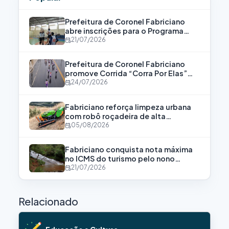
Prefeitura de Coronel Fabriciano
abre inscrições para o Programa
Bolsa Atleta
21/07/2026
Prefeitura de Coronel Fabriciano
promove Corrida “Corra Por Elas”
para fortalecer a luta contra a
24/07/2026
violência às mulheres
Fabriciano reforça limpeza urbana
com robô roçadeira de alta
tecnologia
05/08/2026
Fabriciano conquista nota máxima
no ICMS do turismo pelo nono
consecutivo
21/07/2026
Relacionado