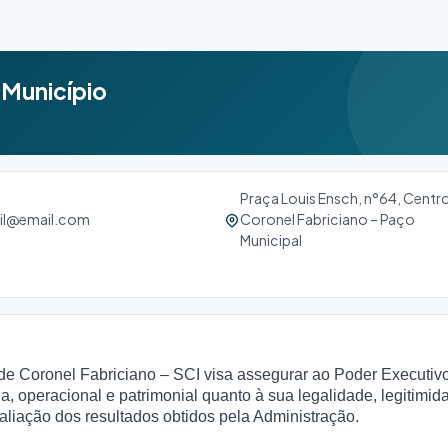
 Município
Praça Louis Ensch, n°64, Centr
il@email.com
Coronel Fabriciano – Paço
Municipal
 de Coronel Fabriciano – SCI visa assegurar ao Poder Executiv
ia, operacional e patrimonial quanto à sua legalidade, legitimid
liação dos resultados obtidos pela Administração.