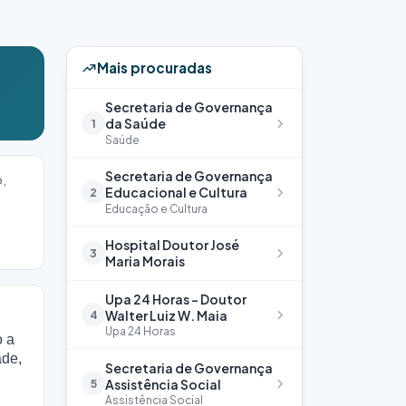
Mais procuradas
Secretaria de Governança
da Saúde
1
Saúde
Secretaria de Governança
o,
Educacional e Cultura
2
Educação e Cultura
Hospital Doutor José
3
Maria Morais
Upa 24 Horas – Doutor
Walter Luiz W. Maia
4
Upa 24 Horas
o a
ade,
Secretaria de Governança
Assistência Social
5
Assistência Social