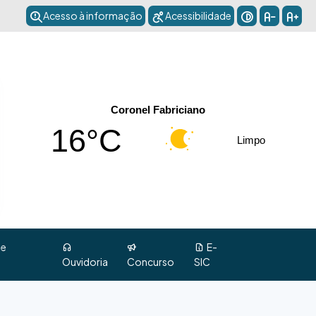
Acesso à informação
Acessibilidade
Coronel Fabriciano
16°C
Limpo
 e
E-
Ouvidoria
Concurso
SIC