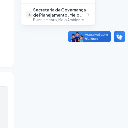
Secretaria de Governança
de Planejamento, Meio
6
Ambiente e Habitação
Planejamento, Meio Ambiente
e Habitação