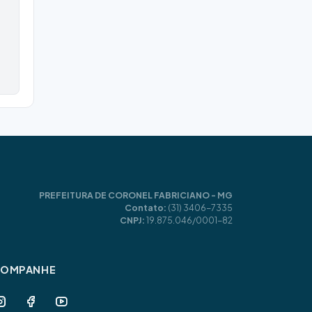
PREFEITURA DE CORONEL FABRICIANO - MG
Contato:
(31) 3406-7335
CNPJ:
19.875.046/0001-82
COMPANHE