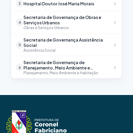
Hospital Doutor José Maria Morais
3
Secretaria de Governança de Obras e
Serviços Urbanos
4
Obras e Serviços Urbanos
Secretaria de Governança Assistência
Social
5
Assistência Social
Secretaria de Governança de
Planejamento, Meio Ambiente e
6
Habitação
Planejamento, Meio Ambiente e Habitação