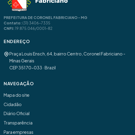
PREFEITURA DE CORONEL FABRICIANO - MG
Contato:
(31) 3406-7335
CNPJ:
19.875.046/0001-82
ENDEREÇO
Praça Louis Ensch, 64, bairro Centro, Coronel Fabriciano -
Minas Gerais
CEP 35170-033 · Brazil
NAVEGAÇÃO
Mapa do site
Cidadão
Diário Oficial
Transparência
Para empresas